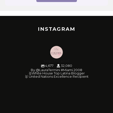
INSTAGRAM
soychicanol
4,677
32,080
By @LauraTermini #Miami 2008
🥇White House Top Latina Blogger
🥇 United Nations Excellence Recipient
soychicanol
soychicanol
soychicanol
soychicanol
soychicanol
soychicanol
soychicanol
soychicanol
soychicanol
soychicanol