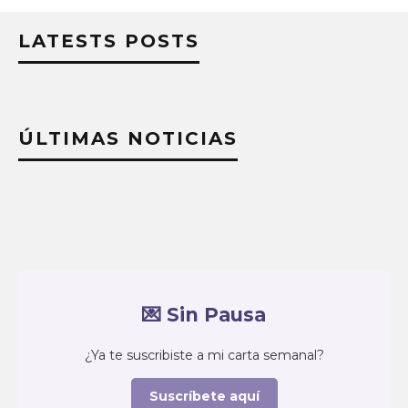
LATESTS POSTS
ÚLTIMAS NOTICIAS
💌 Sin Pausa
¿Ya te suscribiste a mi carta semanal?
Suscríbete aquí