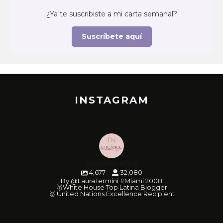
¿Ya te suscribiste a mi carta semanal?
Suscríbete aquí
INSTAGRAM
soychicanol
4,677
32,080
By @LauraTermini #Miami 2008
🥇White House Top Latina Blogger
🥇 United Nations Excellence Recipient
soychicanol
soychicanol