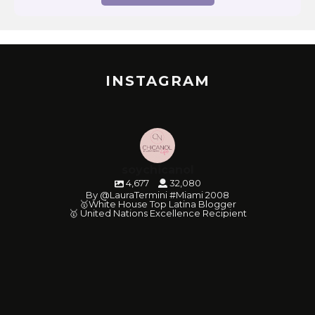
INSTAGRAM
soychicanol
4,677
32,080
By @LauraTermini #Miami 2008
🥇White House Top Latina Blogger
🥇 United Nations Excellence Recipient
soychicanol
soychicanol
soychicanol
soychicanol
soychicanol
soychicanol
soychicanol
soychicanol
soychicanol
soychicanol