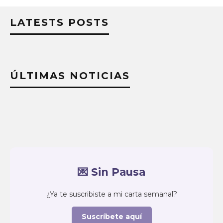
LATESTS POSTS
ÚLTIMAS NOTICIAS
💌 Sin Pausa
¿Ya te suscribiste a mi carta semanal?
Suscríbete aquí