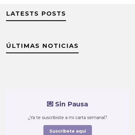
LATESTS POSTS
ÚLTIMAS NOTICIAS
💌 Sin Pausa
¿Ya te suscribiste a mi carta semanal?
Suscríbete aquí