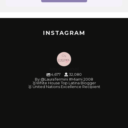
INSTAGRAM
soychicanol
4,677
32,080
By @LauraTermini #Miami 2008
🥇White House Top Latina Blogger
🥇 United Nations Excellence Recipient
soychicanol
soychicanol
soychicanol
soychicanol
soychicanol
soychicanol
soychicanol
soychicanol
soychicanol
soychicanol