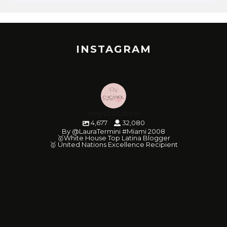
INSTAGRAM
soychicanol
4,677
32,080
By @LauraTermini #Miami 2008
🥇White House Top Latina Blogger
🥇 United Nations Excellence Recipient
soychicanol
soychicanol
soychicanol
soychicanol
soychicanol
soychicanol
soychicanol
soychicanol
soychicanol
soychicanol
soychicanol
soychicanol