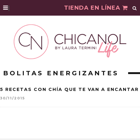
|
TIENDA EN LÍNEA
BOLITAS ENERGIZANTES
5 RECETAS CON CHÍA QUE TE VAN A ENCANTAR
30/11/2015