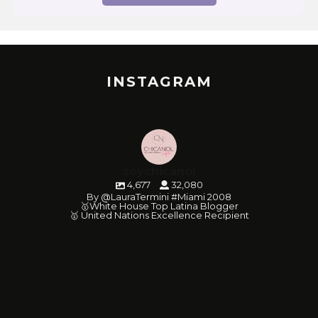
INSTAGRAM
soychicanol
4,677
32,080
By @LauraTermini #Miami 2008
🥇White House Top Latina Blogger
🥇 United Nations Excellence Recipient
soychicanol
soychicanol
soychicanol
soychicanol
soychicanol
soychicanol
soychicanol
soychicanol
soychicanol
soychicanol