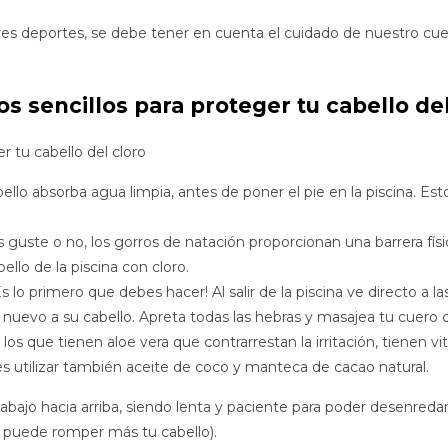
res deportes, se debe tener en cuenta el cuidado de nuestro cu
os sencillos para proteger tu cabello del
r tu cabello del cloro
llo absorba agua limpia, antes de poner el pie en la piscina. Est
guste o no, los gorros de natación proporcionan una barrera física
llo de la piscina con cloro.
s lo primero que debes hacer! Al salir de la piscina ve directo a
 nuevo a su cabello. Apreta todas las hebras y masajea tu cuero 
los que tienen aloe vera que contrarrestan la irritación, tienen v
s utilizar también aceite de coco y manteca de cacao natural.
bajo hacia arriba, siendo lenta y paciente para poder desenreda
to puede romper más tu cabello).