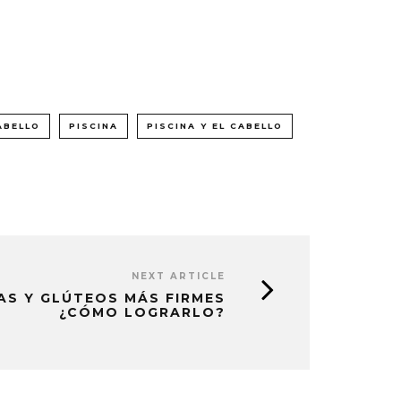
ABELLO
PISCINA
PISCINA Y EL CABELLO
NEXT ARTICLE
AS Y GLÚTEOS MÁS FIRMES
¿CÓMO LOGRARLO?