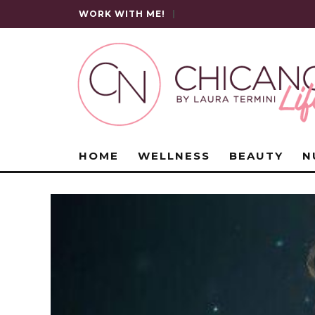
WORK WITH ME!
|
HOME
WELLNESS
BEAUTY
N