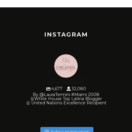
INSTAGRAM
soychicanol
4,677
32,080
By @LauraTermini #Miami 2008
🥇White House Top Latina Blogger
🥇 United Nations Excellence Recipient
soychicanol
soychicanol
soychicanol
soychicanol
soychicanol
soychicanol
soychicanol
soychicanol
soychicanol
soychicanol
Follow on Instagram