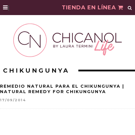
|
TIENDA EN LÍNEA
CHIKUNGUNYA
REMEDIO NATURAL PARA EL CHIKUNGUNYA |
NATURAL REMEDY FOR CHIKUNGUNYA
17/09/2014