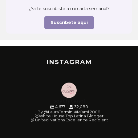
¿Ya te suscribiste a mi carta semanal?
Suscríbete aquí
INSTAGRAM
soychicanol
4,677
32,080
By @LauraTermini #Miami 2008
🥇White House Top Latina Blogger
🥇 United Nations Excellence Recipient
soychicanol
soychicanol