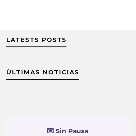
LATESTS POSTS
ÚLTIMAS NOTICIAS
💌 Sin Pausa