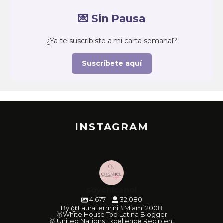
💌 Sin Pausa
¿Ya te suscribiste a mi carta semanal?
Suscríbete aquí
INSTAGRAM
soychicanol
4,677
32,080
By @LauraTermini #Miami 2008
🥇White House Top Latina Blogger
🥇 United Nations Excellence Recipient