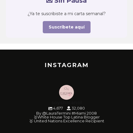
💌 Sin Pausa
¿Ya te suscribiste a mi carta semanal?
Suscríbete aquí
INSTAGRAM
soychicanol
4,677
32,080
By @LauraTermini #Miami 2008
🥇White House Top Latina Blogger
🥇 United Nations Excellence Recipient