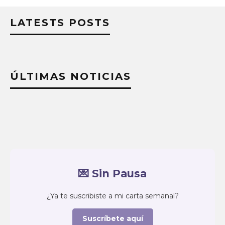
LATESTS POSTS
ÚLTIMAS NOTICIAS
💌 Sin Pausa
¿Ya te suscribiste a mi carta semanal?
Suscríbete aquí