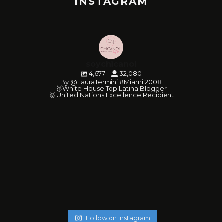
INSTAGRAM
soychicanol
4,677
32,080
By @LauraTermini #Miami 2008
🥇White House Top Latina Blogger
🥇 United Nations Excellence Recipient
soychicanol
soychicanol
soychicanol
soychicanol
soychicanol
soychicanol
soychicanol
soychicanol
soychicanol
soychicanol
soychicanol
soychicanol
soychicanol
soychicanol
soychicanol
soychicanol
soychicanol
soychicanol
May 20
soychicanol
May 18
soychicanol
May 16
Follow on Instagram
May 13