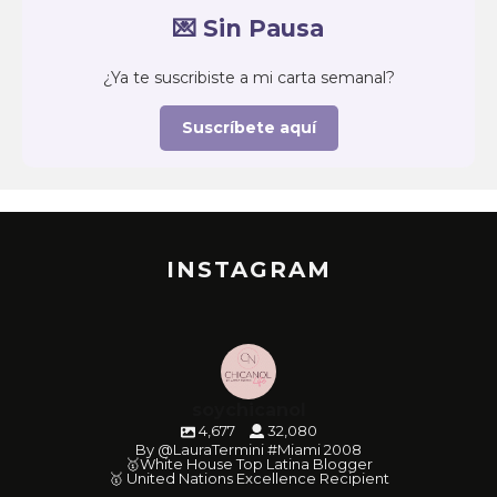
💌 Sin Pausa
¿Ya te suscribiste a mi carta semanal?
Suscríbete aquí
INSTAGRAM
soychicanol
4,677
32,080
By @LauraTermini #Miami 2008
🥇White House Top Latina Blogger
🥇 United Nations Excellence Recipient