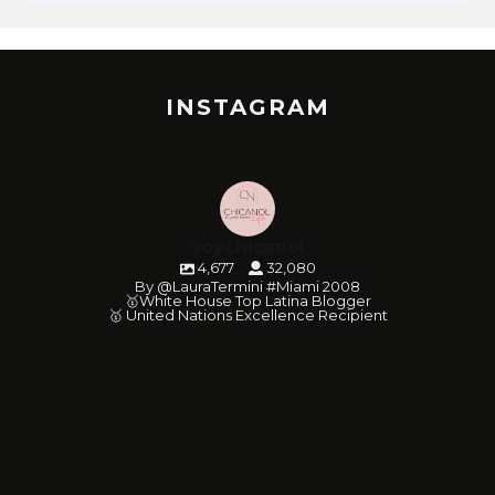
INSTAGRAM
soychicanol
4,677
32,080
By @LauraTermini #Miami 2008
🥇White House Top Latina Blogger
🥇 United Nations Excellence Recipient
soychicanol
soychicanol
soychicanol
soychicanol
soychicanol
soychicanol
soychicanol
soychicanol
soychicanol
soychicanol
soychicanol
soychicanol