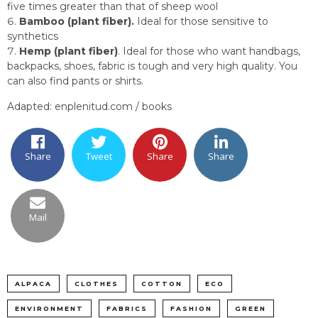
five times greater than that of sheep wool
Bamboo (plant fiber).
Ideal for those sensitive to
synthetics
Hemp (plant fiber)
. Ideal for those who want handbags,
backpacks, shoes, fabric is tough and very high quality. You
can also find pants or shirts.
Adapted: enplenitud.com / books
Share
Tweet
Share
Share
Mail
ALPACA
CLOTHES
COTTON
ECO
ENVIRONMENT
FABRICS
FASHION
GREEN