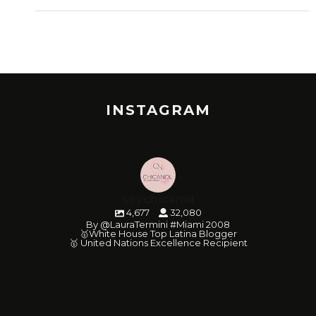
INSTAGRAM
soychicanol
4,677
32,080
By @LauraTermini #Miami 2008
🥇White House Top Latina Blogger
🥇 United Nations Excellence Recipient
soychicanol
soychicanol
soychicanol
soychicanol
soychicanol
soychicanol