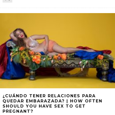
¿CUÁNDO TENER RELACIONES PARA
QUEDAR EMBARAZADA? | HOW OFTEN
SHOULD YOU HAVE SEX TO GET
PREGNANT?