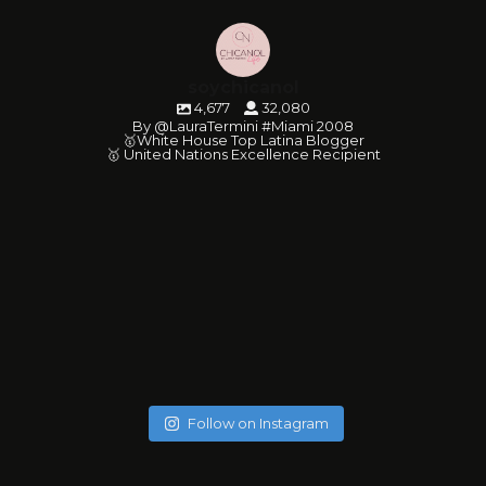
soychicanol
4,677
32,080
By @LauraTermini #Miami 2008
🥇White House Top Latina Blogger
🥇 United Nations Excellence Recipient
soychicanol
soychicanol
soychicanol
soychicanol
soychicanol
soychicanol
soychicanol
soychicanol
soychicanol
soychicanol
soychicanol
soychicanol
soychicanol
soychicanol
soychicanol
soychicanol
soychicanol
soychicanol
May 20
soychicanol
May 18
soychicanol
May 16
Follow on Instagram
May 13
Una espalda fuerte es necesaria para lucir bien, pero
May 7
No hay necesidad de pasar por tratamientos dolorosos, si
May 4
también para una buena salud de tus hombros.
Puente de glúteos: un ejercicio que puedes hacer con
May 2
el especialista sabe qué productos usar.
La hidratación del cabello tiene que ver con qué tipo de
✔️✔️✔️
May 1
poco peso, sola o pidiéndole al entrenador o ayudante
Sólo duré un minuto 16 segundos en -176. Primera vez que
Apr 29
cabello tienes, que poroso lo tienes, cuántas veces te lo
Uno de los mejores ejercicio para sumar series a tus