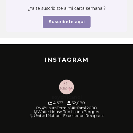
¿Ya te suscribiste a mi carta semanal?
Suscríbete aquí
INSTAGRAM
soychicanol
4,677
32,080
By @LauraTermini #Miami 2008
🥇White House Top Latina Blogger
🥇 United Nations Excellence Recipient
soychicanol
soychicanol