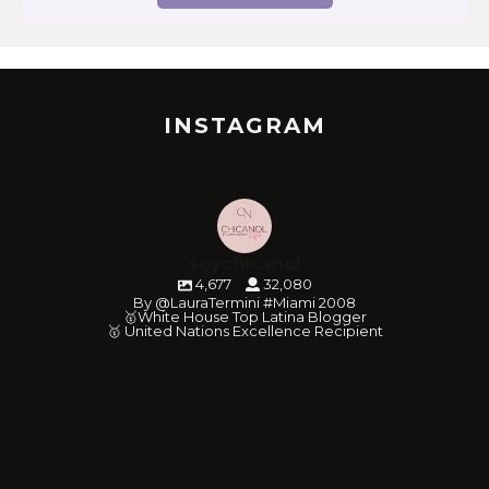
INSTAGRAM
soychicanol
4,677
32,080
By @LauraTermini #Miami 2008
🥇White House Top Latina Blogger
🥇 United Nations Excellence Recipient
soychicanol
soychicanol
soychicanol
soychicanol
soychicanol
soychicanol
soychicanol
soychicanol
soychicanol
soychicanol