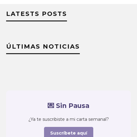
LATESTS POSTS
ÚLTIMAS NOTICIAS
💌 Sin Pausa
¿Ya te suscribiste a mi carta semanal?
Suscríbete aquí