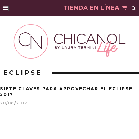
|
TIENDA EN LÍNEA
ECLIPSE
SIETE CLAVES PARA APROVECHAR EL ECLIPSE
2017
20/08/2017