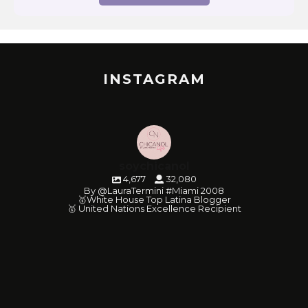
INSTAGRAM
soychicanol
4,677
32,080
By @LauraTermini #Miami 2008
🥇White House Top Latina Blogger
🥇 United Nations Excellence Recipient
soychicanol
soychicanol
soychicanol
soychicanol
soychicanol
soychicanol
soychicanol
soychicanol
soychicanol
soychicanol