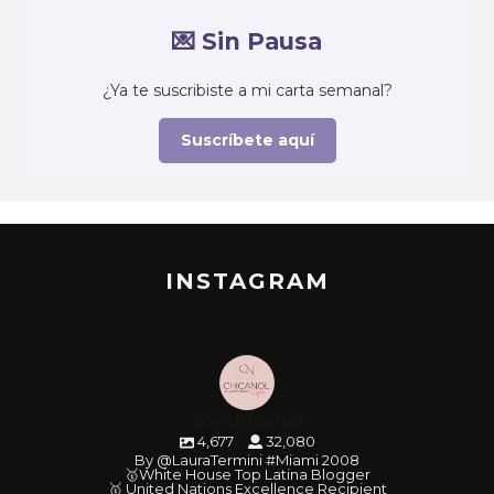
💌 Sin Pausa
¿Ya te suscribiste a mi carta semanal?
Suscríbete aquí
INSTAGRAM
soychicanol
4,677
32,080
By @LauraTermini #Miami 2008
🥇White House Top Latina Blogger
🥇 United Nations Excellence Recipient