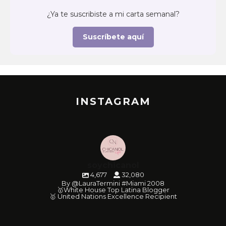
¿Ya te suscribiste a mi carta semanal?
Suscríbete aquí
INSTAGRAM
soychicanol
4,677
32,080
By @LauraTermini #Miami 2008
🥇White House Top Latina Blogger
🥇 United Nations Excellence Recipient
soychicanol
soychicanol