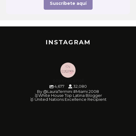
Suscríbete aquí
INSTAGRAM
soychicanol
4,677
32,080
By @LauraTermini #Miami 2008
🥇White House Top Latina Blogger
🥇 United Nations Excellence Recipient
soychicanol
soychicanol
soychicanol
soychicanol
soychicanol
soychicanol
soychicanol
soychicanol