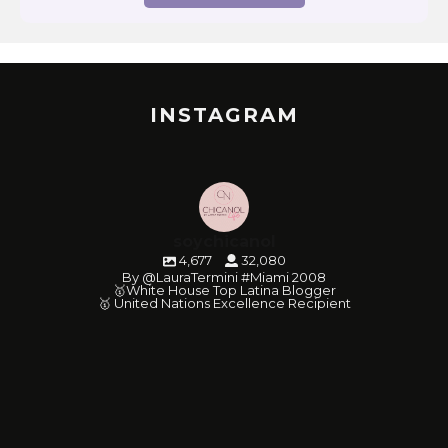
INSTAGRAM
soychicanol
4,677
32,080
By @LauraTermini #Miami 2008
🥇White House Top Latina Blogger
🥇 United Nations Excellence Recipient
soychicanol
soychicanol
soychicanol
soychicanol
soychicanol
soychicanol
soychicanol
soychicanol
soychicanol
soychicanol