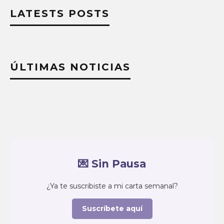
LATESTS POSTS
ÚLTIMAS NOTICIAS
💌 Sin Pausa
¿Ya te suscribiste a mi carta semanal?
Suscríbete aquí