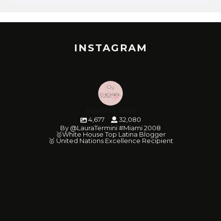
INSTAGRAM
soychicanol
4,677
32,080
By @LauraTermini #Miami 2008
🥇White House Top Latina Blogger
🥇 United Nations Excellence Recipient
soychicanol
soychicanol
soychicanol
soychicanol
soychicanol
soychicanol
soychicanol
soychicanol
soychicanol
soychicanol
soychicanol
soychicanol