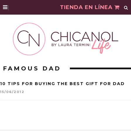
|
TIENDA EN LÍNEA
FAMOUS DAD
10 TIPS FOR BUYING THE BEST GIFT FOR DAD
15/06/2012