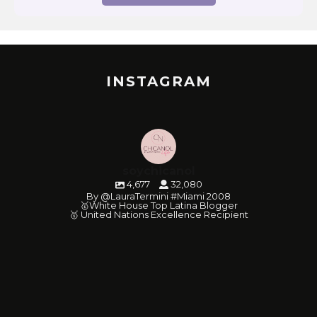
INSTAGRAM
soychicanol
4,677
32,080
By @LauraTermini #Miami 2008
🥇White House Top Latina Blogger
🥇 United Nations Excellence Recipient
soychicanol
soychicanol
soychicanol
soychicanol
soychicanol
soychicanol
soychicanol
soychicanol
soychicanol
soychicanol