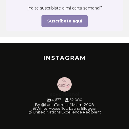
¿Ya te suscribiste a mi carta semanal?
Suscríbete aquí
INSTAGRAM
soychicanol
4,677
32,080
By @LauraTermini #Miami 2008
🥇White House Top Latina Blogger
🥇 United Nations Excellence Recipient
soychicanol
soychicanol