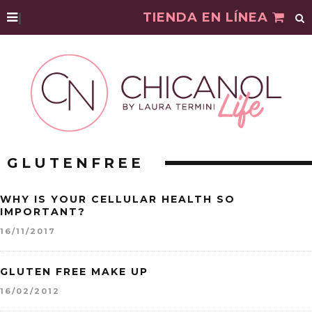
|
TIENDA EN LÍNEA
GLUTENFREE
WHY IS YOUR CELLULAR HEALTH SO
IMPORTANT?
16/11/2017
GLUTEN FREE MAKE UP
16/02/2012