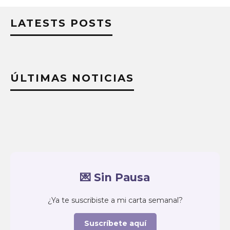
LATESTS POSTS
ÚLTIMAS NOTICIAS
💌 Sin Pausa
¿Ya te suscribiste a mi carta semanal?
Suscríbete aquí