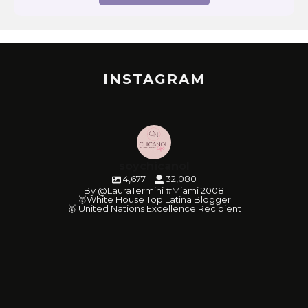
INSTAGRAM
soychicanol
4,677
32,080
By @LauraTermini #Miami 2008
🥇White House Top Latina Blogger
🥇 United Nations Excellence Recipient
soychicanol
soychicanol
soychicanol
soychicanol
soychicanol
soychicanol
soychicanol
soychicanol
soychicanol
soychicanol