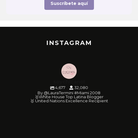
Suscríbete aquí
INSTAGRAM
soychicanol
4,677
32,080
By @LauraTermini #Miami 2008
🥇White House Top Latina Blogger
🥇 United Nations Excellence Recipient
soychicanol
soychicanol
soychicanol
soychicanol
soychicanol
soychicanol
soychicanol
soychicanol