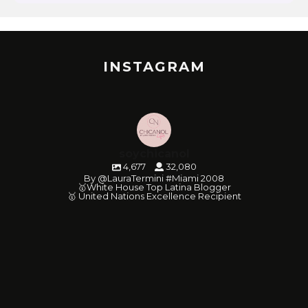
INSTAGRAM
soychicanol
4,677
32,080
By @LauraTermini #Miami 2008
🥇White House Top Latina Blogger
🥇 United Nations Excellence Recipient
soychicanol
soychicanol
soychicanol
soychicanol
soychicanol
soychicanol
soychicanol
soychicanol
soychicanol
soychicanol
soychicanol
soychicanol