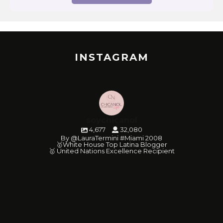
INSTAGRAM
soychicanol
4,677
32,080
By @LauraTermini #Miami 2008
🥇White House Top Latina Blogger
🥇 United Nations Excellence Recipient
soychicanol
soychicanol
soychicanol
soychicanol
soychicanol
soychicanol
soychicanol
soychicanol
soychicanol
soychicanol