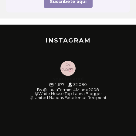
Suscríbete aquí
INSTAGRAM
soychicanol
4,677
32,080
By @LauraTermini #Miami 2008
🥇White House Top Latina Blogger
🥇 United Nations Excellence Recipient
soychicanol
soychicanol
soychicanol
soychicanol
soychicanol
soychicanol
soychicanol
soychicanol