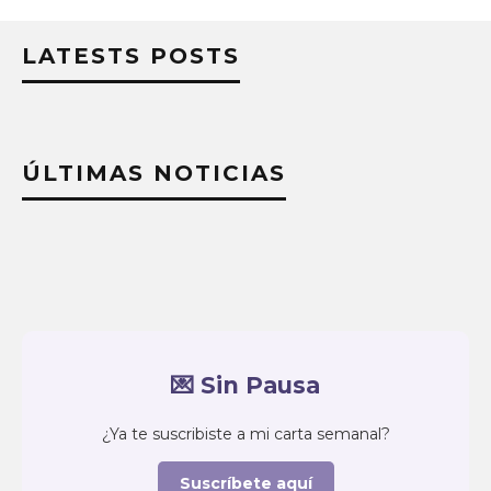
LATESTS POSTS
ÚLTIMAS NOTICIAS
💌 Sin Pausa
¿Ya te suscribiste a mi carta semanal?
Suscríbete aquí