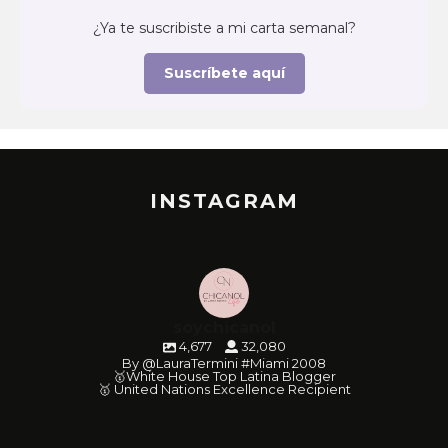
¿Ya te suscribiste a mi carta semanal?
Suscríbete aquí
INSTAGRAM
soychicanol
4,677
32,080
By @LauraTermini #Miami 2008
🥇White House Top Latina Blogger
🥇 United Nations Excellence Recipient
soychicanol
soychicanol