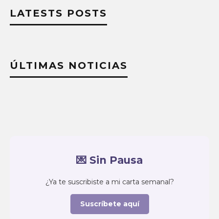
LATESTS POSTS
ÚLTIMAS NOTICIAS
💌 Sin Pausa
¿Ya te suscribiste a mi carta semanal?
Suscríbete aquí