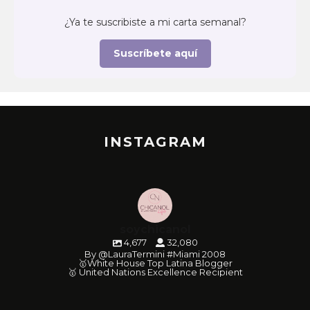
¿Ya te suscribiste a mi carta semanal?
Suscríbete aquí
INSTAGRAM
soychicanol
4,677
32,080
By @LauraTermini #Miami 2008
🥇White House Top Latina Blogger
🥇 United Nations Excellence Recipient
soychicanol