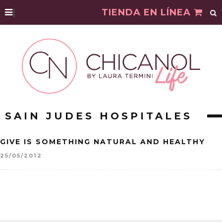
|
TIENDA EN LÍNEA
SAIN JUDES HOSPITALES
GIVE IS SOMETHING NATURAL AND HEALTHY
25/05/2012