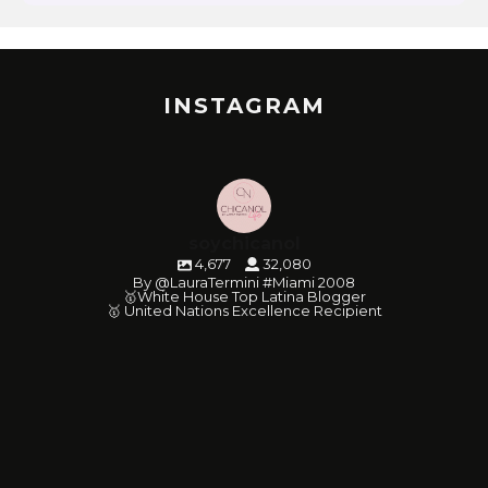
INSTAGRAM
soychicanol
4,677
32,080
By @LauraTermini #Miami 2008
🥇White House Top Latina Blogger
🥇 United Nations Excellence Recipient
soychicanol
soychicanol
soychicanol
soychicanol
soychicanol
soychicanol
soychicanol
soychicanol
soychicanol
soychicanol
soychicanol
soychicanol