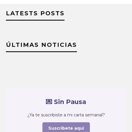
LATESTS POSTS
ÚLTIMAS NOTICIAS
💌 Sin Pausa
¿Ya te suscribiste a mi carta semanal?
Suscríbete aquí