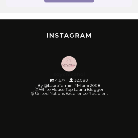
INSTAGRAM
soychicanol
4,677
32,080
By @LauraTermini #Miami 2008
🥇White House Top Latina Blogger
🥇 United Nations Excellence Recipient
soychicanol
soychicanol
soychicanol
soychicanol
soychicanol
soychicanol
soychicanol
soychicanol
soychicanol
soychicanol