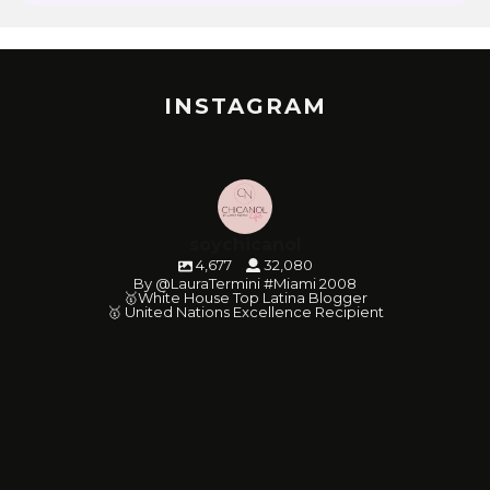
INSTAGRAM
soychicanol
4,677
32,080
By @LauraTermini #Miami 2008
🥇White House Top Latina Blogger
🥇 United Nations Excellence Recipient
soychicanol
soychicanol
soychicanol
soychicanol
soychicanol
soychicanol
soychicanol
soychicanol
soychicanol
soychicanol
soychicanol
soychicanol