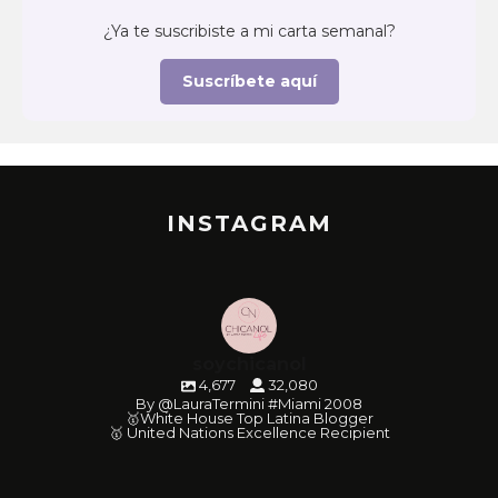
¿Ya te suscribiste a mi carta semanal?
Suscríbete aquí
INSTAGRAM
soychicanol
4,677
32,080
By @LauraTermini #Miami 2008
🥇White House Top Latina Blogger
🥇 United Nations Excellence Recipient
soychicanol
soychicanol