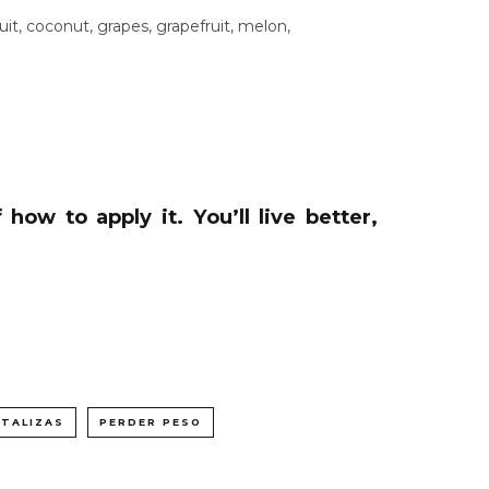
uit, coconut, grapes, grapefruit, melon,
ow to apply it. You’ll live better,
TALIZAS
PERDER PESO