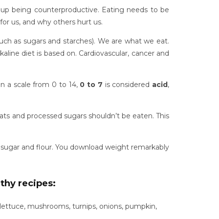
d up being counterproductive. Eating needs to be
for us, and why others hurt us.
such as sugars and starches). We are what we eat.
kaline diet is based on. Cardiovascular, cancer and
n a scale from 0 to 14,
0 to 7
is considered
acid
,
 fats and processed sugars shouldn’t be eaten. This
 in sugar and flour. You download weight remarkably
thy recipes:
, lettuce, mushrooms, turnips, onions, pumpkin,