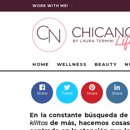
WORK WITH ME!
|
HOME
WELLNESS
BEAUTY
N
Share
Tweet
Share
Share
En la constante búsqueda de 
kilitos
de más, hacemos cosas q