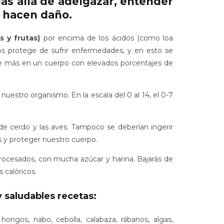
Más allá de adelgazar, entender
s hacen daño.
s y frutas)
por encima de los ácidos (como loa
os protege de sufrir enfermedades, y en esto se
arse más en un cuerpo con elevados porcentajes de
estro organismo. En la escala del 0 al 14, el 0-7
, de cerdo y las aves. Tampoco se deberían ingerir
as y proteger nuestro cuerpo.
procesados, con mucha azúcar y harina. Bajarás de
 calóricos.
y saludables recetas:
, hongos, nabo, cebolla, calabaza, rábanos, algas,