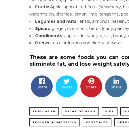
Fruits:
Apple, apricot, red fruits (strawberry, b
watermelon, cherries, lemon, lime, tangerine, pea
Legumes and nuts:
lentils, almonds, hazelnut
Spices
: ginger, cinnamon, herbs (curry, parsley
Condiments
: apple cider vinegar, salt, honey, o
Drinks
: tea or infusions and plenty of water.
These are some foods you can consu
eliminate fat, and lose weight safely
Share
Tweet
Share
Share
ADELGAZAR
BAJAR DE PESO
DIET
DI
REGIMEN ALIMENTICIO
VEGETALES
VERD