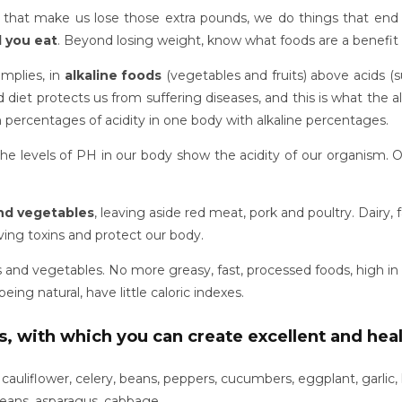
s that make us lose those extra pounds, we do things that en
d you eat
. Beyond losing weight, know what foods are a benefit 
mplies, in
alkaline foods
(vegetables and fruits) above acids (
 diet protects us from suffering diseases, and this is what the al
h percentages of acidity in one body with alkaline percentages.
e levels of PH in our body show the acidity of our organism. O
and vegetables
, leaving aside red meat, pork and poultry. Dairy,
oving toxins and protect our body.
uits and vegetables. No more greasy, fast, processed foods, high
ing natural, have little caloric indexes.
s, with which you can create excellent and heal
 cauliflower, celery, beans, peppers, cucumbers, eggplant, garlic
beans, asparagus, cabbage.