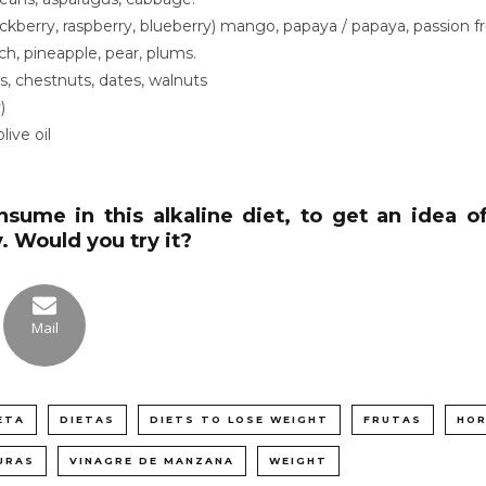
lackberry, raspberry, blueberry) mango, papaya / papaya, passion fr
ch, pineapple, pear, plums.
s, chestnuts, dates, walnuts
)
live oil
me in this alkaline diet, to get an idea of h
. Would you try it?
Mail
ETA
DIETAS
DIETS TO LOSE WEIGHT
FRUTAS
HOR
URAS
VINAGRE DE MANZANA
WEIGHT