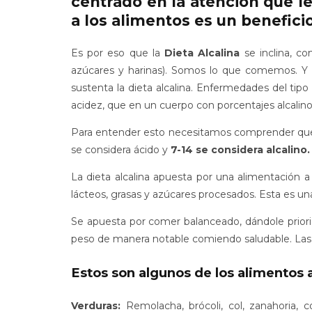
centrado en la
atención que le
a los alimentos es un benefic
Es por eso que la
Dieta Alcalina
se inclina, c
azúcares y harinas). Somos lo que comemos. Y c
sustenta la dieta alcalina. Enfermedades del tip
acidez, que en un cuerpo con porcentajes alcalino
Para entender esto necesitamos comprender qu
se considera ácido y
7-14 se considera alcalino.
La dieta alcalina apuesta por una alimentación a
lácteos, grasas y azúcares procesados. Esta es una
Se apuesta por comer balanceado, dándole priorid
peso de manera notable comiendo saludable. Las fru
Estos son algunos de los alimentos a
Verduras:
Remolacha, brócoli, col, zanahoria, col