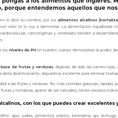
 pongas a los alimentos que ingieres
. 
io, porque entendemos aquellos que no
omo lo dice su nombre, por los
alimentos alcalinos (hortaliza
on esto te lo voy a demostrar. La alimentación equilibrada n
o cardiovascular, cancerígenas y cerebrales tienden a desarroll
s.
e los
niveles de PH
en nuestro cuerpo demuestran la acidez de nu
base de frutas y verduras
, dejando de lado las carnes rojas
 dieta desintoxicante, depurativa; excelente para eliminar toxin
ad a las frutas y verduras. No más comidas grasosas, rápidas, 
tas y hortalizas, aparte de ser naturales, tienen escasos índices
lcalinos, con los que puedes crear excelentes 
iflor, apio, judías, pimientos, pepino, berenjena, ajo, lechuga