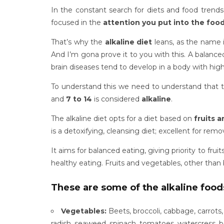
In the constant search for diets and food trend
focused in the
attention you put into the foo
That’s why the
alkaline diet
leans, as the name i
And I’m gona prove it to you with this. A balanced
brain diseases tend to develop in a body with hig
To understand this we need to understand that th
and
7 to 14
is considered
alkaline
.
The alkaline diet opts for a diet based on
fruits 
is a detoxifying, cleansing diet; excellent for rem
It aims for balanced eating, giving priority to fr
healthy eating. Fruits and vegetables, other than be
These are some of the alkaline food
Vegetables:
Beets, broccoli, cabbage, carrots,
radish, seaweed, spinach, tomatoes, watercress, 