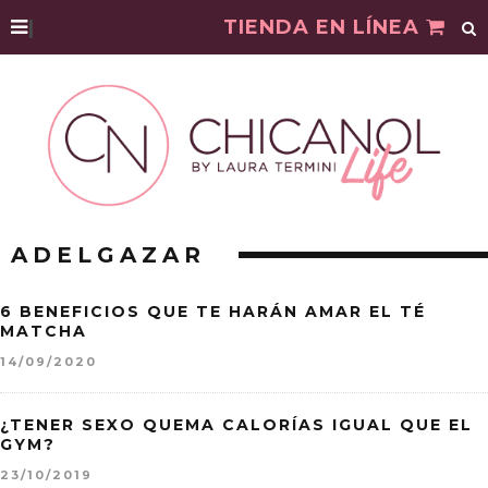
|
TIENDA EN LÍNEA
ADELGAZAR
6 BENEFICIOS QUE TE HARÁN AMAR EL TÉ
MATCHA
14/09/2020
¿TENER SEXO QUEMA CALORÍAS IGUAL QUE EL
GYM?
23/10/2019