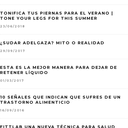
TONIFICA TUS PIERNAS PARA EL VERANO |
TONE YOUR LEGS FOR THIS SUMMER
23/06/2018
¿SUDAR ADELGAZA? MITO O REALIDAD
29/09/2017
ESTA ES LA MEJOR MANERA PARA DEJAR DE
RETENER LÍQUIDO
01/03/2017
10 SEÑALES QUE INDICAN QUE SUFRES DE UN
TRASTORNO ALIMENTICIO
16/09/2016
FITTLAB UNA NUEVA TÉCNICA PARA SALUD