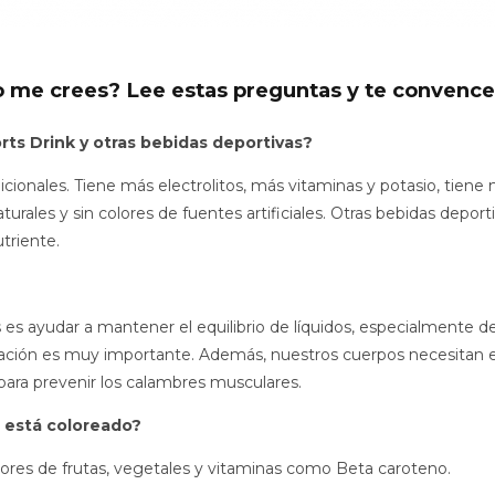
o me crees?
Lee estas preguntas y te convence
rts Drink y otras bebidas deportivas?
cionales. Tiene más electrolitos, más vitaminas y potasio, tien
rales y sin colores de fuentes artificiales. Otras bebidas deporti
triente.
tos es ayudar a mantener el equilibrio de líquidos, especialmente
ratación es muy importante. Además, nuestros cuerpos necesitan el
y para prevenir los calambres musculares.
 está coloreado?
res de frutas, vegetales y vitaminas como Beta caroteno.