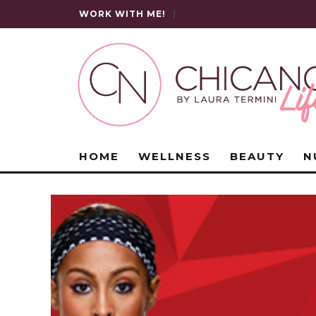
WORK WITH ME!
|
HOME
WELLNESS
BEAUTY
N