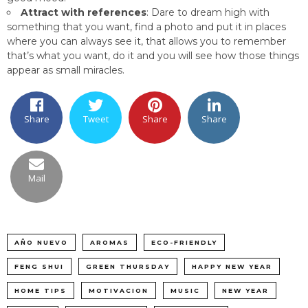
Attract with references
: Dare to dream high with
something that you want, find a photo and put it in places
where you can always see it, that allows you to remember
that’s what you want, do it and you will see how those things
appear as small miracles.
Share
Tweet
Share
Share
Mail
AÑO NUEVO
AROMAS
ECO-FRIENDLY
FENG SHUI
GREEN THURSDAY
HAPPY NEW YEAR
HOME TIPS
MOTIVACION
MUSIC
NEW YEAR