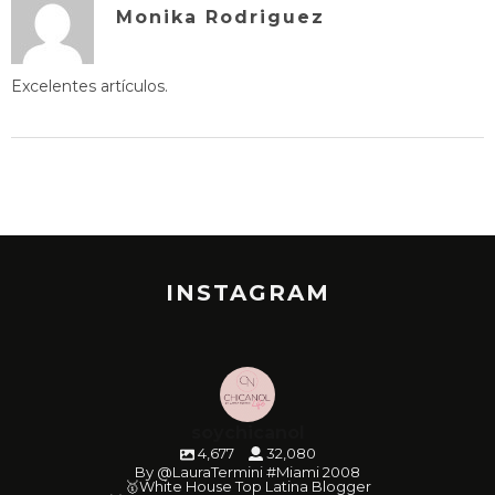
Monika Rodriguez
Excelentes artículos.
INSTAGRAM
soychicanol
4,677
32,080
By @LauraTermini #Miami 2008
🥇White House Top Latina Blogger