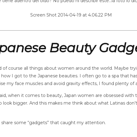
tiene adentro del oído? No puedo ni describir este…la foto lo di
panese
Beauty Gadg
nd of course all things about women around the world. Maybe try
 how I got to the Japanese beauties. I often go to a spa that ha
se my face muscles and avoid gravity effects, I found plenty of art
d, when it comes to beauty, Japan women are obsessed with their
to look bigger. And this makes me think about what Latinas don’t
to share some “gadgets” that caught my attention.