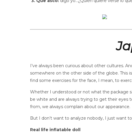
3. Que asco:
digo yo…¿Quién quiere verse lo que 
Ja
I’ve always been curious about other cultures. A
somewhere on the other side of the globe. This is
find some exercises for the face, I mean, to exerci
Whether I understood or not what the package sai
be white and are always trying to get their eyes 
from, we always complain about our appearance.
But I don’t want to analyze nobody, I just want 
Real life inflatable doll