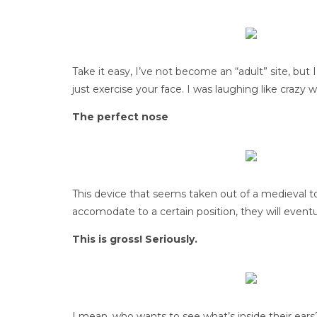
Take it easy, I’ve not become an “adult” site, but 
just exercise your face. I was laughing like crazy wi
The perfect nose
This device that seems taken out of a medieval tor
accomodate to a certain position, they will event
This is gross! Seriously.
I mean, who wants to see what’s inside their ears? I 