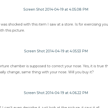
I was shocked with this item I saw at a store. Is for exercising yo
th this picture.
ture chamber is supposed to correct your nose. Yes, it is true t
ually change, same thing with your nose. Will you buy it?
can’t even describe it, just look at the picture, it says it all.