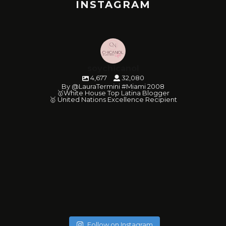
INSTAGRAM
soychicanol
4,677
32,080
By @LauraTermini #Miami 2008
🥇White House Top Latina Blogger
🥇 United Nations Excellence Recipient
soychicanol
soychicanol
soychicanol
soychicanol
soychicanol
soychicanol
soychicanol
soychicanol
soychicanol
soychicanol
soychicanol
soychicanol
soychicanol
soychicanol
soychicanol
soychicanol
soychicanol
soychicanol
May 20
soychicanol
May 18
soychicanol
May 16
Follow on Instagram
May 13