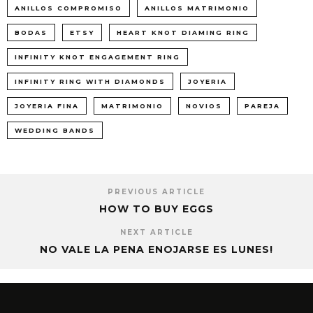
ANILLOS COMPROMISO
ANILLOS MATRIMONIO
BODAS
ETSY
HEART KNOT DIAMING RING
INFINITY KNOT ENGAGEMENT RING
INFINITY RING WITH DIAMONDS
JOYERIA
JOYERIA FINA
MATRIMONIO
NOVIOS
PAREJA
WEDDING BANDS
PREVIOUS ARTICLE
HOW TO BUY EGGS
NEXT ARTICLE
NO VALE LA PENA ENOJARSE ES LUNES!