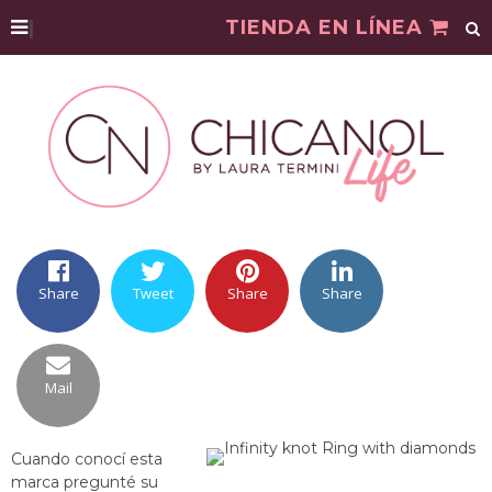
|
TIENDA EN LÍNEA
Share
Tweet
Share
Share
Mail
Cuando conocí esta
marca pregunté su