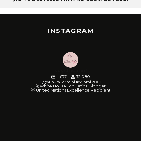
INSTAGRAM
soychicanol
4,677
32,080
By @LauraTermini #Miami 2008
🥇White House Top Latina Blogger
🥇 United Nations Excellence Recipient
soychicanol
soychicanol
soychicanol
soychicanol
soychicanol
soychicanol
soychicanol
soychicanol
soychicanol
soychicanol
soychicanol
soychicanol