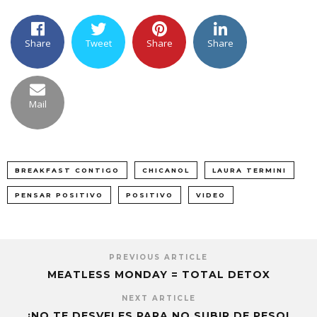
Share
Tweet
Share
Share
Mail
BREAKFAST CONTIGO
CHICANOL
LAURA TERMINI
PENSAR POSITIVO
POSITIVO
VIDEO
PREVIOUS ARTICLE
MEATLESS MONDAY = TOTAL DETOX
NEXT ARTICLE
¡NO TE DESVELES PARA NO SUBIR DE PESO!